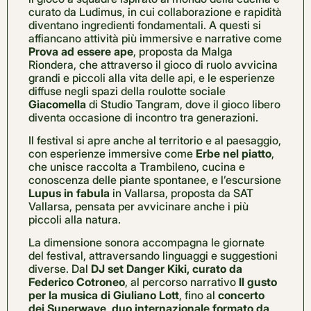
curato da Ludimus, in cui collaborazione e rapidità
diventano ingredienti fondamentali. A questi si
affiancano attività più immersive e narrative come
Prova ad essere ape
, proposta da Malga
Riondera, che attraverso il gioco di ruolo avvicina
grandi e piccoli alla vita delle api, e le esperienze
diffuse negli spazi della roulotte sociale
Giacomella
di Studio Tangram, dove il gioco libero
diventa occasione di incontro tra generazioni.
Il festival si apre anche al territorio e al paesaggio,
con esperienze immersive come
Erbe nel piatto
,
che unisce raccolta a Trambileno, cucina e
conoscenza delle piante spontanee, e l’escursione
Lupus in fabula
in Vallarsa, proposta da SAT
Vallarsa, pensata per avvicinare anche i più
piccoli alla natura.
La dimensione sonora accompagna le giornate
del festival, attraversando linguaggi e suggestioni
diverse. Dal
DJ set Danger Kiki, curato da
Federico Cotroneo
, al percorso narrativo
Il gusto
per la musica di Giuliano Lott
, fino al
concerto
dei Superwave, duo internazionale formato da