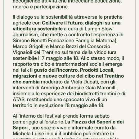
accogliendo attività che intrecciano educazione,
ricerca e partecipazione.
Il dialogo sulla sostenibilità attraversa le pratiche
agricole con
Coltivare il futuro, dialoghi su una
viticoltura sostenibile
a cura di Lumen Slow
Journalism, che mette a confronto l’esperienza di
Simone Benetti Fondazione Famiglia Materna),
Marco Grigolli e Marco Bezzi del Consorzio
Vignaioli del Trentino sul tema della viticoltura
sostenibile il 7 maggio alle 18. Allo stesso modo, il
rapporto tra cibo e trasformazioni sociali emerge
nel talk
Il gusto dell’incontro. Prodotti Locali,
migrazioni e nuove culture del cibo nel Trentino
che cambia
moderato da Viola Ducati, con gli
interventi di Amerigo Ambrosi e Gaia Maronilli,
insieme alle esperienze dei biodistretti trentini e di
ATAS, restituendo uno spaccato vivo di un
territorio in evoluzione l’8 maggio alle 18.
All’interno del festival prende forma sabato
pomeriggio all’oratorio
La Piazza dei Saperi e dei
Sapori
, uno spazio vivo e informale curato da
Michela Luise in cui il pubblico può entrare in