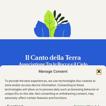
Il Canto della Terra
Associazione Tra le Rocce e il Cielo
Frazione Riva 2, 38060 Vallarsa (TN), Italy
Manage Consent
To provide the best experiences, we use technologies like cookies to
store and/or access device information. Consenting to these
technologies will allow us to process data such as browsing behavior or
unique IDs on this site. Not consenting or withdrawing consent, may
adversely affect certain features and functions.