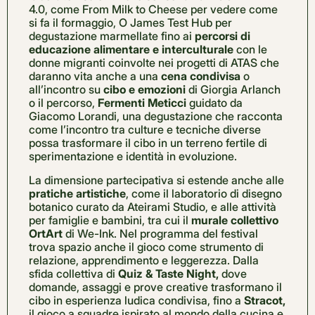
4.0, come From Milk to Cheese per vedere come
si fa il formaggio, O James Test Hub per
degustazione marmellate fino ai
percorsi di
educazione alimentare e interculturale
con le
donne migranti coinvolte nei progetti di ATAS che
daranno vita anche a una
cena condivisa
o
all’incontro su
cibo e emozioni
di Giorgia Arlanch
o il percorso,
Fermenti Meticci
guidato da
Giacomo Lorandi, una degustazione che racconta
come l’incontro tra culture e tecniche diverse
possa trasformare il cibo in un terreno fertile di
sperimentazione e identità in evoluzione.
La dimensione partecipativa si estende anche alle
pratiche artistiche
, come il laboratorio di disegno
botanico curato da Ateirami Studio, e alle attività
per famiglie e bambini, tra cui il
murale collettivo
OrtArt
di We-Ink. Nel programma del festival
trova spazio anche il gioco come strumento di
relazione, apprendimento e leggerezza. Dalla
sfida collettiva di
Quiz & Taste Night,
dove
domande, assaggi e prove creative trasformano il
cibo in esperienza ludica condivisa, fino a
Stracot,
il gioco a squadre ispirato al mondo della cucina e