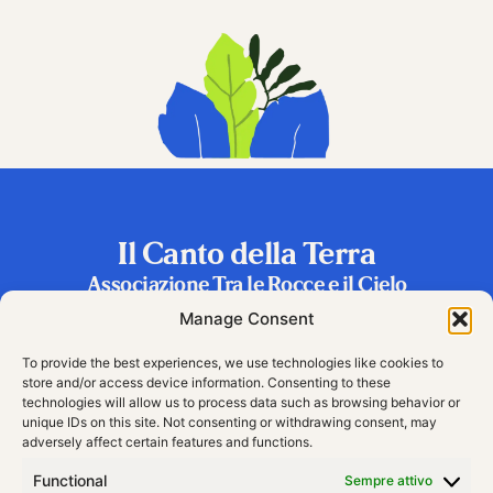
Il Canto della Terra
Associazione Tra le Rocce e il Cielo
Frazione Riva 2, 38060 Vallarsa (TN), Italy
Manage Consent
To provide the best experiences, we use technologies like cookies to
store and/or access device information. Consenting to these
technologies will allow us to process data such as browsing behavior or
unique IDs on this site. Not consenting or withdrawing consent, may
adversely affect certain features and functions.
Functional
Sempre attivo