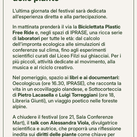
L’ultima giornata del festival sarà dedicata
all’esperienza diretta e alla partecipazione.
In mattinata prenderà il via la
Biciclettata Plastic
Free Ride
e, negli spazi di IPRASE, una ricca serie
di
laboratori
per tutte le età: dal calcolo
dell’impronta ecologica alle simulazioni di
conferenze sul clima, fino agli esperimenti
scientifici curati dal Liceo Filzi sui ghiacciai. Per i
più piccoli, attività dedicate al movimento, alla
musica e al riciclo creativo.
Nel pomeriggio, spazio ai
libri e ai documentari:
Oecologicus (ore 16.30, IPRASE), che racconta la
vita in un ecovillaggio olandese, e Sottocorteccia
di
Pietro Lacasella
e
Luigi Torreggiani
(ore 18,
Libreria Giunti), un viaggio poetico nelle foreste
alpine.
A chiudere il festival (ore 21, Sala Conferenze
Mart), il
talk con Alessandra Viola,
divulgatrice
scientifica e autrice, che proporrà una riflessione
inedita sui
diritti delle piante
come chiave per