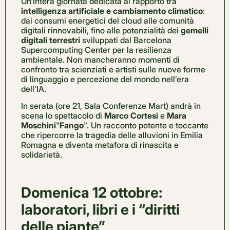
Un’intera giornata dedicata al rapporto tra
intelligenza artificiale e cambiamento climatico
:
dai consumi energetici del cloud alle comunità
digitali rinnovabili, fino alle potenzialità dei
gemelli
digitali terrestri
sviluppati dal Barcelona
Supercomputing Center per la resilienza
ambientale. Non mancheranno momenti di
confronto tra scienziati e artisti sulle nuove forme
di linguaggio e percezione del mondo nell’era
dell’IA.
In serata (ore 21, Sala Conferenze Mart) andrà in
scena lo spettacolo di
Marco Cortesi
e
Mara
Moschini
"
Fango
". Un racconto potente e toccante
che ripercorre la tragedia delle alluvioni in Emilia
Romagna e diventa metafora di rinascita e
solidarietà.
Domenica 12 ottobre:
laboratori, libri e i “diritti
delle piante”